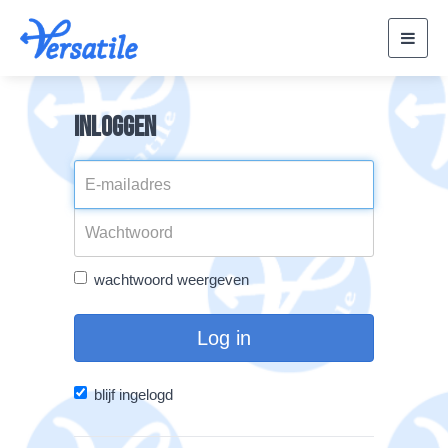
Toggl
navig
Inloggen
wachtwoord weergeven
Log in
blijf ingelogd