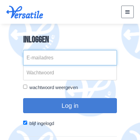
Toggl
navig
Inloggen
wachtwoord weergeven
Log in
blijf ingelogd