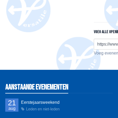
Voeg alle open
https://www
Voeg eveneme
Aanstaande evenementen
21
Eerstejaarsweekend
aug
Leden en niet-leden