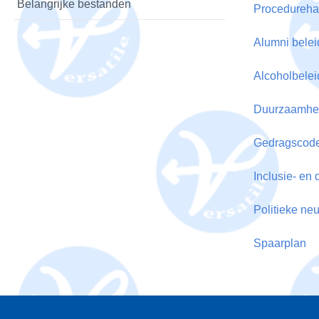
Belangrijke bestanden
Procedureh
Alumni belei
Alcoholbelei
Duurzaamheid
Gedragscod
Inclusie- en 
Politieke neut
Spaarplan