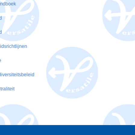
andboek
d
d
srichtlijnen
e
diversiteitsbeleid
raliteit