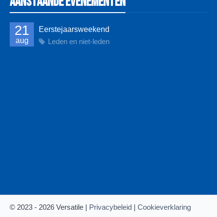
Aanstaande evenementen
21
Eerstejaarsweekend
aug
Leden en niet-leden
© 2023 - 2026 Versatile |
Privacybeleid
|
Cookieverklaring