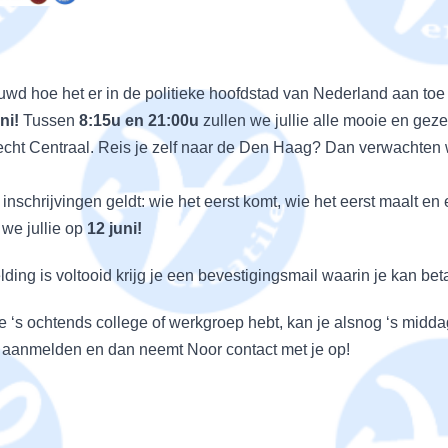
euwd hoe het er in de politieke hoofdstad van Nederland aan t
ni!
Tussen
8:15u en 21:00u
zullen we jullie alle mooie en ge
echt Centraal. Reis je zelf naar de Den Haag? Dan verwachten
e inschrijvingen geldt: wie het eerst komt, wie het eerst maalt en e
 we jullie op
12 juni!
ding is voltooid krijg je een bevestigingsmail waarin je kan bet
je ‘s ochtends college of werkgroep hebt, kan je alsnog ‘s midd
t aanmelden en dan neemt Noor contact met je op!