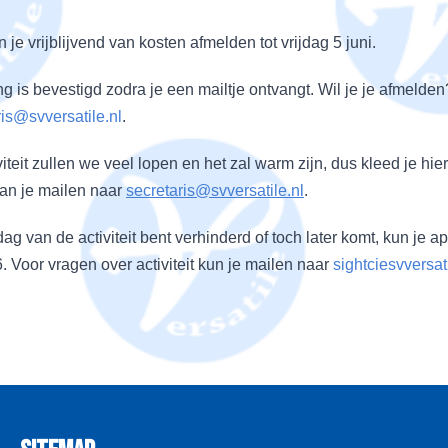
n je vrijblijvend van kosten afmelden tot vrijdag 5 juni.
g is bevestigd zodra je een mailtje ontvangt. Wil je je afmelde
ris@svversatile.nl
.
viteit zullen we veel lopen en het zal warm zijn, dus kleed je hie
an je mailen naar
secretaris@svversatile.nl
.
dag van de activiteit bent verhinderd of toch later komt, kun je
 Voor vragen over activiteit kun je mailen naar
sightciesvversa