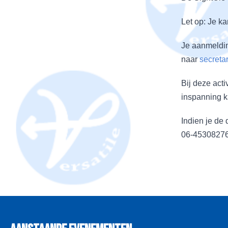
Let op: Je ka
Je aanmeldin
naar
secreta
Bij deze acti
inspanning k
Indien je de 
06-45308276.