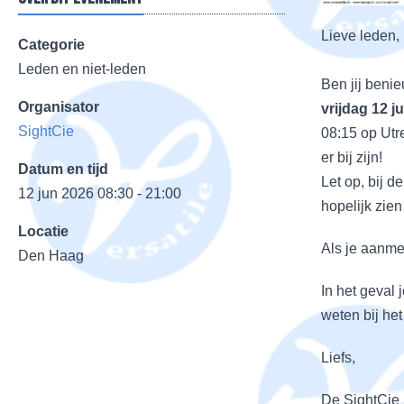
Lieve leden,
Categorie
Leden en niet-leden
Ben jij beni
Organisator
vrijdag 12 ju
SightCie
08:15 op Utr
er bij zijn!
Datum en tijd
Let op, bij d
12 jun 2026 08:30 - 21:00
hopelijk zien
Locatie
Als je aanmel
Den Haag
In het geval 
weten bij he
Liefs,
De SightCie