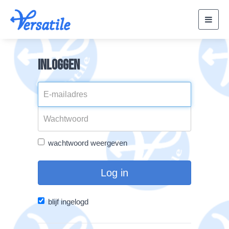
Toggl
navig
Inloggen
wachtwoord weergeven
Log in
blijf ingelogd