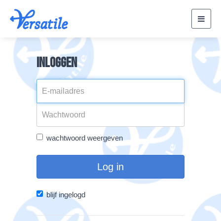
Toggl
navig
Inloggen
wachtwoord weergeven
Log in
blijf ingelogd