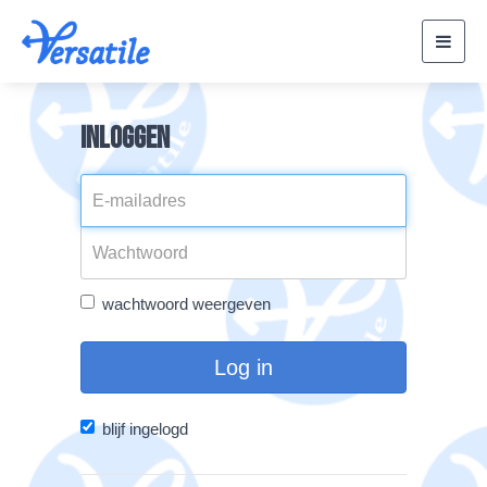
Toggl
navig
Inloggen
wachtwoord weergeven
Log in
blijf ingelogd