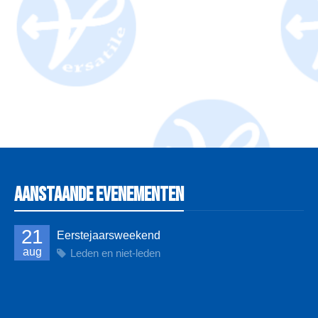
Aanstaande evenementen
21
Eerstejaarsweekend
aug
Leden en niet-leden